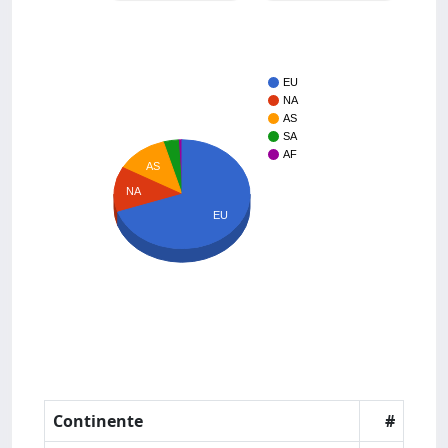
EU
NA
AS
SA
AF
AS
NA
EU
Continente
#