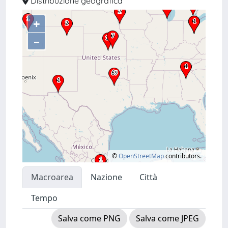
Distribuzione geografica
+
–
©
OpenStreetMap
contributors.
Macroarea
Nazione
Città
Tempo
Salva come PNG
Salva come JPEG