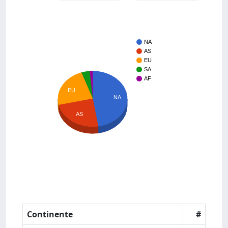
NA
AS
EU
SA
AF
EU
NA
AS
Continente
#