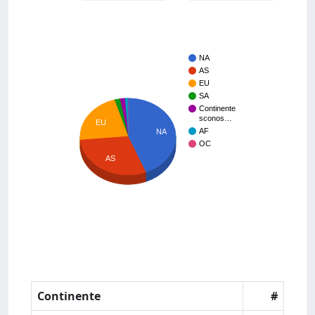
NA
AS
EU
SA
Continente
sconos…
EU
AF
NA
OC
AS
Continente
#