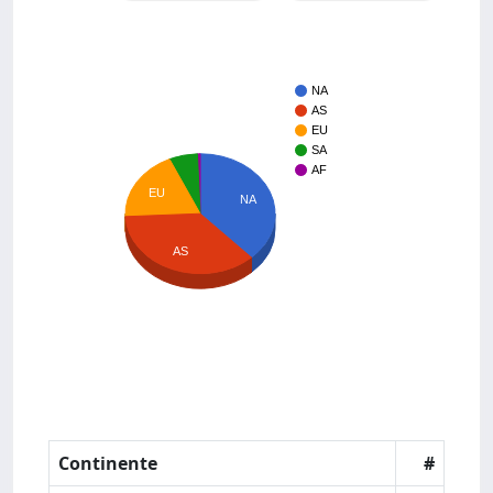
NA
AS
EU
SA
AF
EU
NA
AS
Continente
#