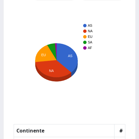
AS
NA
EU
SA
AF
EU
AS
NA
Continente
#