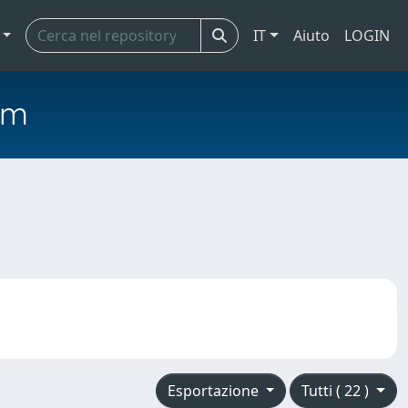
IT
Aiuto
LOGIN
em
Esportazione
Tutti ( 22 )