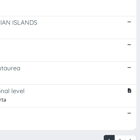
IAN ISLANDS
entaurea
onal level
rta