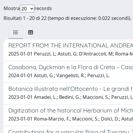
Mostra
records
Risultati 1 - 20 di 22 (tempo di esecuzione: 0.022 secondi).
REPORT FROM THE INTERNATIONAL ANDREA C
2025-01-01 Peruzzi, L; Astuti, G; D'Antraccoli, M; Roma-Ma
Casabona, Dyckman e la Flora di Creta – Cas
2024-01-01 Astuti, G.; Vangelisti, R.; Peruzzi, L.
Botanica illustrata nell’Ottocento - Le grandi 
2023-01-01 Amadei, L.; Bedini, G.; Maccioni, S.; Peruzzi, L.;
Digitization of the historical Herbarium of M
2023-01-01 Roma-Marzio, F.; Maccioni, S.; Dolci, D.; Astuti, 
Contributions for a vascular flora of Tuscany. 