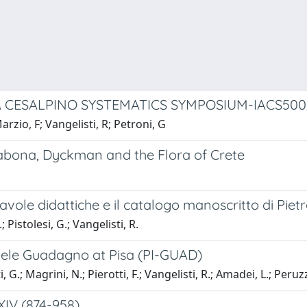
ESALPINO SYSTEMATICS SYMPOSIUM-IACS500, PI
rzio, F; Vangelisti, R; Petroni, G
abona, Dyckman and the Flora of Crete
tavole didattiche e il catalogo manoscritto di Piet
 Pistolesi, G.; Vangelisti, R.
ichele Guadagno at Pisa (PI-GUAD)
G.; Magrini, N.; Pierotti, F.; Vangelisti, R.; Amadei, L.; Peruzz
XIV (874-958)