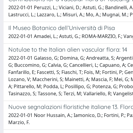
2022-01-01 Peruzzi, L.; Viciani, D.; Astuti, G.; Bandinelli, A
Lastrucci, L.; Lazzaro, L.; Misuri, A.; Mo, A.; Mugnai, M.; Pie
Il Museo Botanico dell’Università di Pisa
2022-01-01 Amadei, L.; Astuti, G.; ROMA-MARZIO, F.; Vangel
Notulae to the Italian alien vascular flora: 14
2022-01-01 Galasso, G; Domina, G; Andreatta, S; Argenti, C
G; Buccomino, G; Calvia, G; Cancellieri, L; Capuano, A; Ce
Fanfarillo, E; Fascetti, S; Fiaschi, T; Fois, M; Fortini, P; G
Lozano, V; Maccherini, S; Mainetti, A; Mascia, F; Mei, G;
A; Pittarello, M; Podda, L; Posillipo, G; Potenza, G; Probo,
Tasinazzo, S; Tassone, S; Terzi, M; Vallariello, R; Vangelist
Nuove segnalazioni floristiche italiane 13. Flor
2022-01-01 Noor Hussain, A.; Iamonico, D.; Fortini, P.; Pazie
Marzio, F.