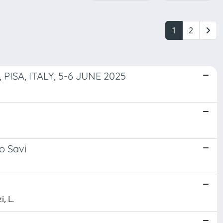
1
2
SA, ITALY, 5-6 JUNE 2025
ro Savi
i, L.