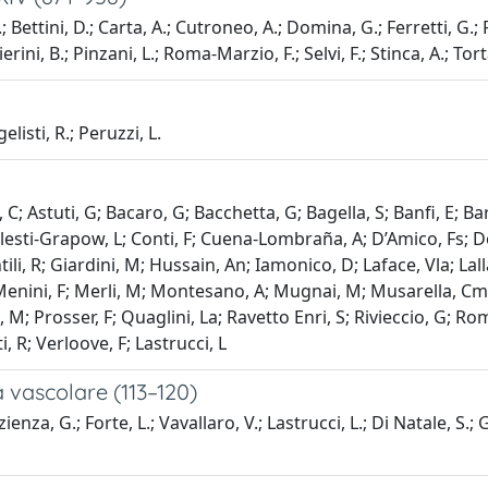
.; Bettini, D.; Carta, A.; Cutroneo, A.; Domina, G.; Ferretti, G.; 
rini, B.; Pinzani, L.; Roma-Marzio, F.; Selvi, F.; Stinca, A.; Tort
isti, R.; Peruzzi, L.
; Astuti, G; Bacaro, G; Bacchetta, G; Bagella, S; Banfi, E; Ba
lesti-Grapow, L; Conti, F; Cuena-Lombraña, A; D’Amico, Fs; De
entili, R; Giardini, M; Hussain, An; Iamonico, D; Laface, Vla; Lall
 Menini, F; Merli, M; Montesano, A; Mugnai, M; Musarella, Cm; 
 M; Prosser, F; Quaglini, La; Ravetto Enri, S; Rivieccio, G; Rom
i, R; Verloove, F; Lastrucci, L
a vascolare (113–120)
nza, G.; Forte, L.; Vavallaro, V.; Lastrucci, L.; Di Natale, S.; G