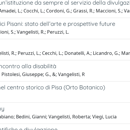
un’istituzione da sempre al servizio della divulga
adei, L.; Cocchi, L.; Cordoni, G.; Grassi, R.; Maccioni, S.; Vang
i Pisani: stato dell’arte e prospettive future
i, S.; Vangelisti, R.; Peruzzi, L.
, R.; Peruzzi, L.; Cecchi, L.; Donatelli, A.; Licandro, G.; Marc
ncontro alla disabilità
 Pistolesi, Giuseppe; G., &; Vangelisti, R
el centro storico di Pisa (Orto Botanico)
ny
iano; Bedini, Gianni; Vangelisti, Roberta; Viegi, Lucia
ntifiche e divulgazione