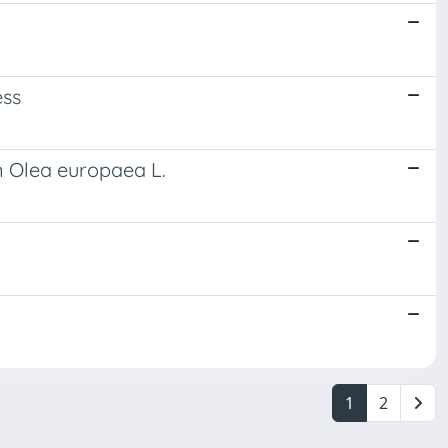
ess
in Olea europaea L.
1
2