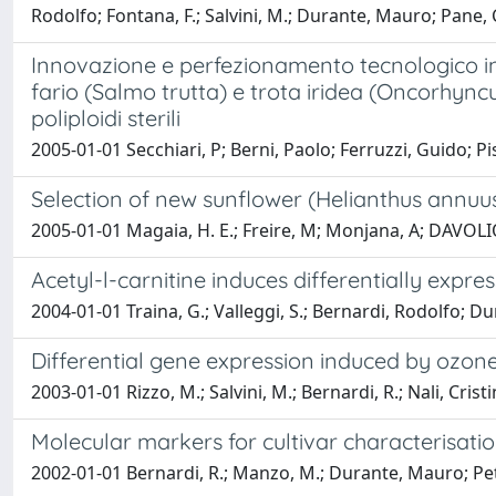
Rodolfo; Fontana, F.; Salvini, M.; Durante, Mauro; Pane, C.
Innovazione e perfezionamento tecnologico in a
fario (Salmo trutta) e trota iridea (Oncorhync
poliploidi sterili
2005-01-01 Secchiari, P; Berni, Paolo; Ferruzzi, Guido; 
Selection of new sunflower (Helianthus annuus
2005-01-01 Magaia, H. E.; Freire, M; Monjana, A; DAVOLI
Acetyl-l-carnitine induces differentially expr
2004-01-01 Traina, G.; Valleggi, S.; Bernardi, Rodolfo; D
Differential gene expression induced by ozone 
2003-01-01 Rizzo, M.; Salvini, M.; Bernardi, R.; Nali, Cr
Molecular markers for cultivar characterisation
2002-01-01 Bernardi, R.; Manzo, M.; Durante, Mauro; Petru