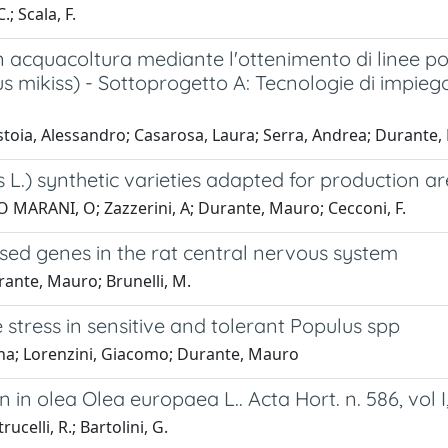
; Scala, F.
cquacoltura mediante l'ottenimento di linee polip
us mikiss) - Sottoprogetto A: Tecnologie di impieg
Pistoia, Alessandro; Casarosa, Laura; Serra, Andrea; Durante,
 L.) synthetic varieties adapted for production 
O MARANI, O; Zazzerini, A; Durante, Mauro; Cecconi, F.
essed genes in the rat central nervous system
urante, Mauro; Brunelli, M.
stress in sensitive and tolerant Populus spp
istina; Lorenzini, Giacomo; Durante, Mauro
 in olea Olea europaea L.. Acta Hort. n. 586, vol I
celli, R.; Bartolini, G.