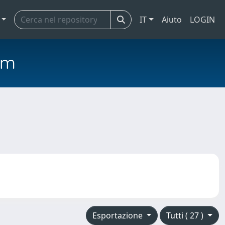
IT
Aiuto
LOGIN
em
Esportazione
Tutti ( 27 )