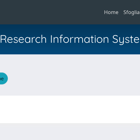
Home
Sfoglia
al Research Information Syst
he