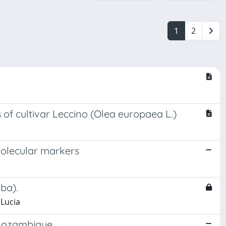
1
2
 of cultivar Leccino (Olea europaea L.)
molecular markers
ba).
 Lucia
f Mozambique