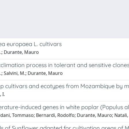
a europaea L. cultivars
 G.; Durante, Mauro
limation process in tolerant and sensitive clones
R.; Salvini, M.; Durante, Mauro
Walp cultivars and ecotypes from Mozambique by 
 I.
erature-induced genes in white poplar (Populus al
iordani, Tommaso; Bernardi, Rodolfo; Durante, Mauro; Natali,
ids of Sunflower adapted for cultivation areas o