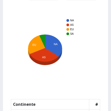
NA
AS
EU
SA
NA
EU
AS
Continente
#