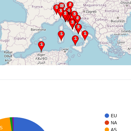
EU
NA
S
AS