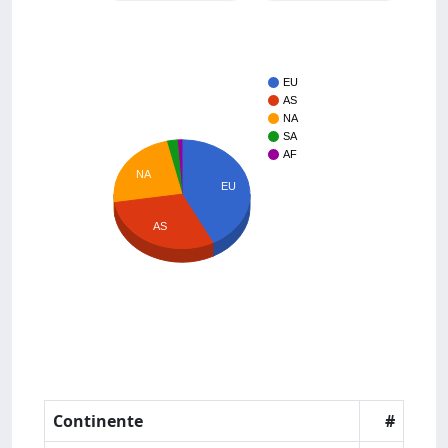
EU
AS
NA
SA
AF
NA
EU
AS
Continente
#