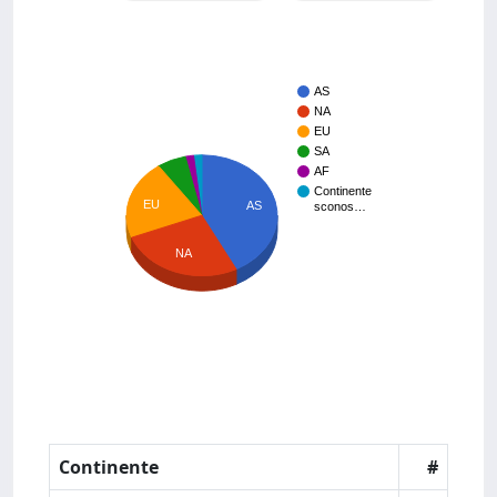
AS
NA
EU
SA
AF
Continente
EU
AS
sconos…
NA
Continente
#