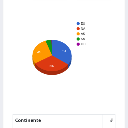
EU
NA
AS
SA
OC
EU
AS
NA
Continente
#