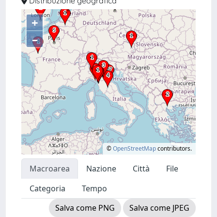
Distribuzione geografica
+
–
©
OpenStreetMap
contributors.
Macroarea
Nazione
Città
File
Categoria
Tempo
Salva come PNG
Salva come JPEG