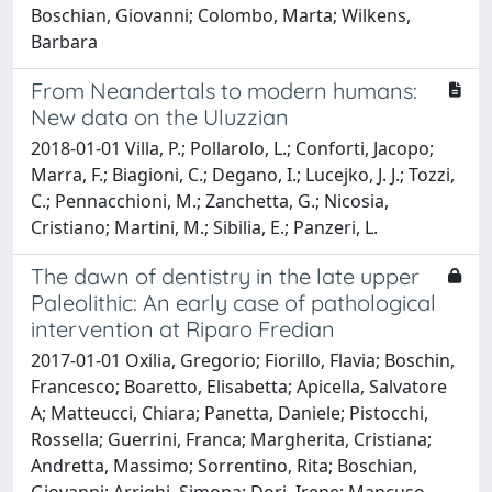
Boschian, Giovanni; Colombo, Marta; Wilkens,
Barbara
From Neandertals to modern humans:
New data on the Uluzzian
2018-01-01 Villa, P.; Pollarolo, L.; Conforti, Jacopo;
Marra, F.; Biagioni, C.; Degano, I.; Lucejko, J. J.; Tozzi,
C.; Pennacchioni, M.; Zanchetta, G.; Nicosia,
Cristiano; Martini, M.; Sibilia, E.; Panzeri, L.
The dawn of dentistry in the late upper
Paleolithic: An early case of pathological
intervention at Riparo Fredian
2017-01-01 Oxilia, Gregorio; Fiorillo, Flavia; Boschin,
Francesco; Boaretto, Elisabetta; Apicella, Salvatore
A; Matteucci, Chiara; Panetta, Daniele; Pistocchi,
Rossella; Guerrini, Franca; Margherita, Cristiana;
Andretta, Massimo; Sorrentino, Rita; Boschian,
Giovanni; Arrighi, Simona; Dori, Irene; Mancuso,