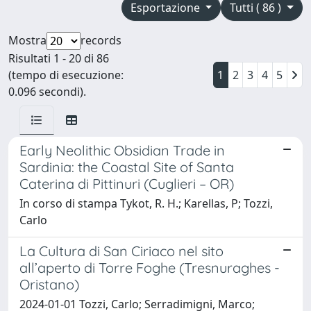
Esportazione
Tutti ( 86 )
Mostra
records
Risultati 1 - 20 di 86
(tempo di esecuzione:
1
2
3
4
5
0.096 secondi).
Early Neolithic Obsidian Trade in
Sardinia: the Coastal Site of Santa
Caterina di Pittinuri (Cuglieri – OR)
In corso di stampa Tykot, R. H.; Karellas, P; Tozzi,
Carlo
La Cultura di San Ciriaco nel sito
all’aperto di Torre Foghe (Tresnuraghes -
Oristano)
2024-01-01 Tozzi, Carlo; Serradimigni, Marco;