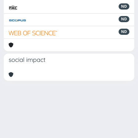
ND
ND
ND
social impact
Powered by
IRIS
-
about IRIS
-
Utilizzo dei cookie
Copyright © 2026