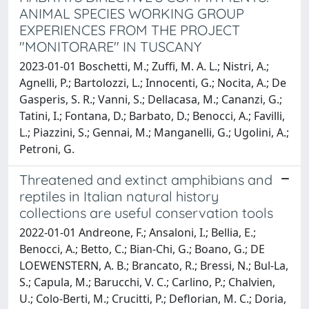
ANIMAL SPECIES WORKING GROUP
EXPERIENCES FROM THE PROJECT
"MONITORARE" IN TUSCANY
2023-01-01 Boschetti, M.; Zuffi, M. A. L.; Nistri, A.;
Agnelli, P.; Bartolozzi, L.; Innocenti, G.; Nocita, A.; De
Gasperis, S. R.; Vanni, S.; Dellacasa, M.; Cananzi, G.;
Tatini, I.; Fontana, D.; Barbato, D.; Benocci, A.; Favilli,
L.; Piazzini, S.; Gennai, M.; Manganelli, G.; Ugolini, A.;
Petroni, G.
Threatened and extinct amphibians and
reptiles in Italian natural history
collections are useful conservation tools
2022-01-01 Andreone, F.; Ansaloni, I.; Bellia, E.;
Benocci, A.; Betto, C.; Bian-Chi, G.; Boano, G.; DE
LOEWENSTERN, A. B.; Brancato, R.; Bressi, N.; Bul-La,
S.; Capula, M.; Barucchi, V. C.; Carlino, P.; Chalvien,
U.; Colo-Berti, M.; Crucitti, P.; Deflorian, M. C.; Doria,