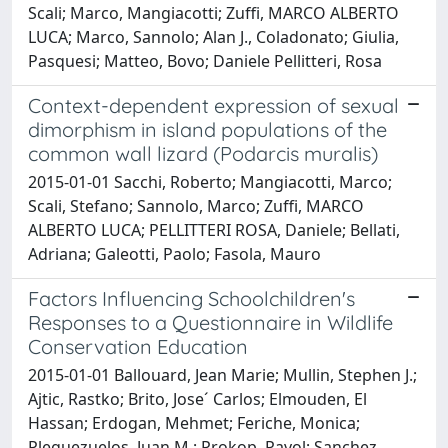
Scali; Marco, Mangiacotti; Zuffi, MARCO ALBERTO
LUCA; Marco, Sannolo; Alan J., Coladonato; Giulia,
Pasquesi; Matteo, Bovo; Daniele Pellitteri, Rosa
Context-dependent expression of sexual
dimorphism in island populations of the
common wall lizard (Podarcis muralis)
2015-01-01 Sacchi, Roberto; Mangiacotti, Marco;
Scali, Stefano; Sannolo, Marco; Zuffi, MARCO
ALBERTO LUCA; PELLITTERI ROSA, Daniele; Bellati,
Adriana; Galeotti, Paolo; Fasola, Mauro
Factors Influencing Schoolchildren's
Responses to a Questionnaire in Wildlife
Conservation Education
2015-01-01 Ballouard, Jean Marie; Mullin, Stephen J.;
Ajtic, Rastko; Brito, Jose´ Carlos; Elmouden, El
Hassan; Erdogan, Mehmet; Feriche, Monica;
Pleguezuelos, Juan M.; Prokop, Pavol; Sanchez,