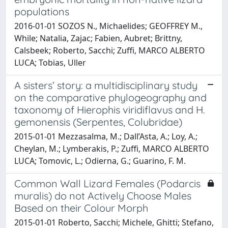
populations
2016-01-01 SOZOS N., Michaelides; GEOFFREY M.,
While; Natalia, Zajac; Fabien, Aubret; Brittny,
Calsbeek; Roberto, Sacchi; Zuffi, MARCO ALBERTO
LUCA; Tobias, Uller
A sisters’ story: a multidisciplinary study
on the comparative phylogeography and
taxonomy of Hierophis viridiflavus and H.
gemonensis (Serpentes, Colubridae)
2015-01-01 Mezzasalma, M.; Dall’Asta, A.; Loy, A.;
Cheylan, M.; Lymberakis, P.; Zuffi, MARCO ALBERTO
LUCA; Tomovic, L.; Odierna, G.; Guarino, F. M.
Common Wall Lizard Females (Podarcis
muralis) do not Actively Choose Males
Based on their Colour Morph
2015-01-01 Roberto, Sacchi; Michele, Ghitti; Stefano,