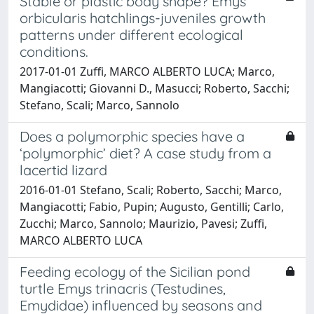
Stable or plastic body shape? Emys
orbicularis hatchlings-juveniles growth
patterns under different ecological
conditions.
2017-01-01 Zuffi, MARCO ALBERTO LUCA; Marco,
Mangiacotti; Giovanni D., Masucci; Roberto, Sacchi;
Stefano, Scali; Marco, Sannolo
Does a polymorphic species have a
‘polymorphic’ diet? A case study from a
lacertid lizard
2016-01-01 Stefano, Scali; Roberto, Sacchi; Marco,
Mangiacotti; Fabio, Pupin; Augusto, Gentilli; Carlo,
Zucchi; Marco, Sannolo; Maurizio, Pavesi; Zuffi,
MARCO ALBERTO LUCA
Feeding ecology of the Sicilian pond
turtle Emys trinacris (Testudines,
Emydidae) influenced by seasons and