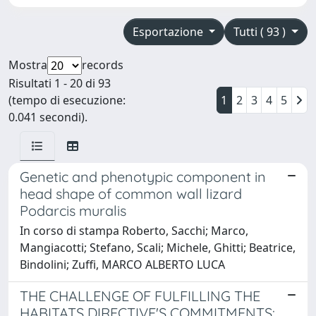
Esportazione
Tutti ( 93 )
Mostra
records
Risultati 1 - 20 di 93
(tempo di esecuzione:
1
2
3
4
5
0.041 secondi).
Genetic and phenotypic component in
head shape of common wall lizard
Podarcis muralis
In corso di stampa Roberto, Sacchi; Marco,
Mangiacotti; Stefano, Scali; Michele, Ghitti; Beatrice,
Bindolini; Zuffi, MARCO ALBERTO LUCA
THE CHALLENGE OF FULFILLING THE
HABITATS DIRECTIVE'S COMMITMENTS: