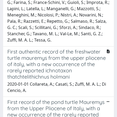
G.; Farina, S.; France-Schini, V.; Guioli, S.; Improta, R.;
Lapini, L.; Latella, L.; Manganelli, G.; Mazzotti, S.;
Meneghini, M.; Nicolosi, P.; Nistri, A.; Novarini, N.;
Pala, R.; Razzetti, E.; Repetto, G.; Salmaso, R.; Salza,
G. C.; Scali, S.; Scillitani, G.; Sforzi, A.; Sindaco, R.;
Stancher, G.; Tavano, M. L.; Val-Le, M.; Santi, G. Z.;
Zuffi, M. A. L.; Tessa, G.
First authentic record of the freshwater
turtle mauremys from the upper pliocene
of italy, with a new occurrence of the
rarely reported ichnotaxon
thatchtelithichnus holmani
2020-01-01 Collareta, A.; Casati, S.; Zuffi, M. A. L.; Di
Cencio, A.
First record of the pond turtle Mauremys
from the Upper Pliocene of Italy, with a
new occurrence of the rarely reported