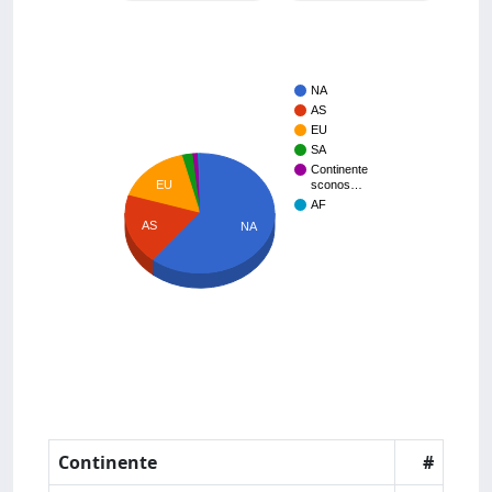
NA
AS
EU
SA
Continente
EU
sconos…
AF
AS
NA
Continente
#