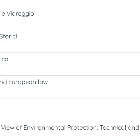
e e Viareggio
Storici
lica
 and European law
n View of Environmental Protection: Technical and