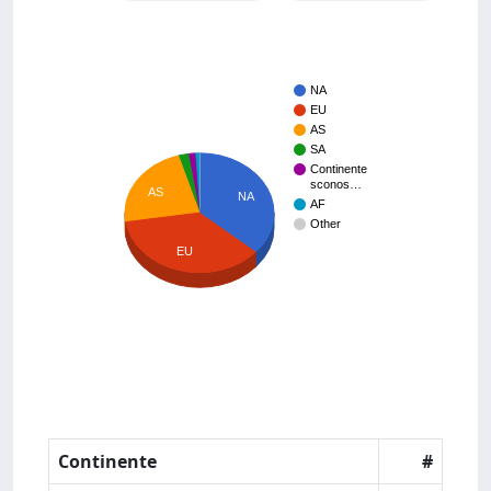
NA
EU
AS
SA
Continente
sconos…
AS
NA
AF
Other
EU
Continente
#