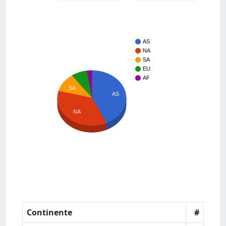
AS
NA
SA
EU
AF
SA
AS
NA
Continente
#