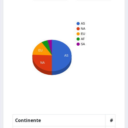
AS
NA
EU
AF
SA
EU
AS
NA
Continente
#