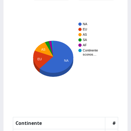
NA
EU
AS
SA
AF
AS
Continente
sconos…
EU
NA
Continente
#