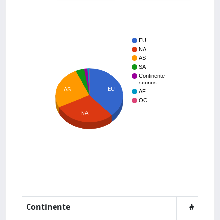
EU
NA
AS
SA
Continente
sconos…
EU
AS
AF
OC
NA
Continente
#