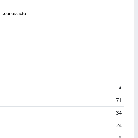
e sconosciuto
#
71
34
24