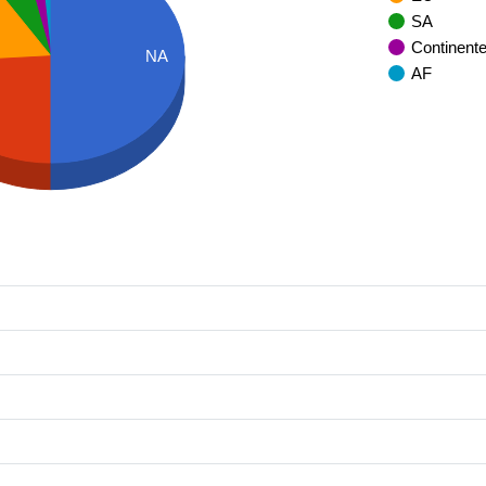
SA
Continent
NA
AF