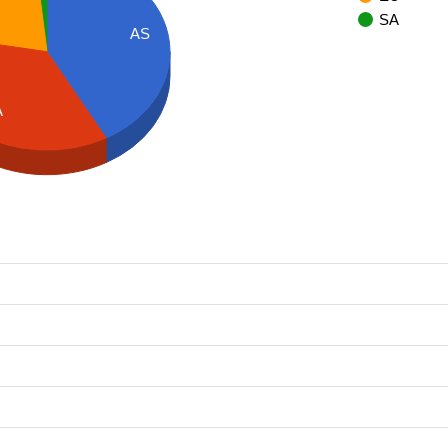
SA
AS
A