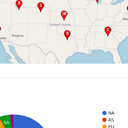
NA
AS
SA
EU