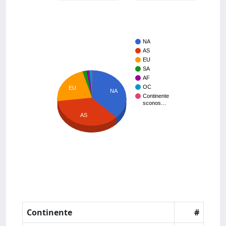
NA
AS
EU
SA
AF
OC
EU
NA
Continente
sconos…
AS
Continente
#