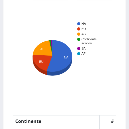
NA
EU
AS
Continente
sconos…
SA
AS
AF
NA
EU
Continente
#