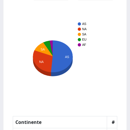
AS
NA
SA
EU
AF
SA
AS
NA
Continente
#