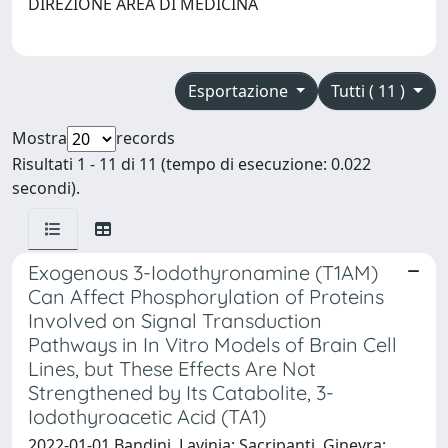
DIREZIONE AREA DI MEDICINA
Esportazione
Tutti ( 11 )
Mostra
records
Risultati 1 - 11 di 11 (tempo di esecuzione: 0.022
secondi).
Exogenous 3-Iodothyronamine (T1AM)
Can Affect Phosphorylation of Proteins
Involved on Signal Transduction
Pathways in In Vitro Models of Brain Cell
Lines, but These Effects Are Not
Strengthened by Its Catabolite, 3-
Iodothyroacetic Acid (TA1)
2022-01-01 Bandini, Lavinia; Sacripanti, Ginevra;