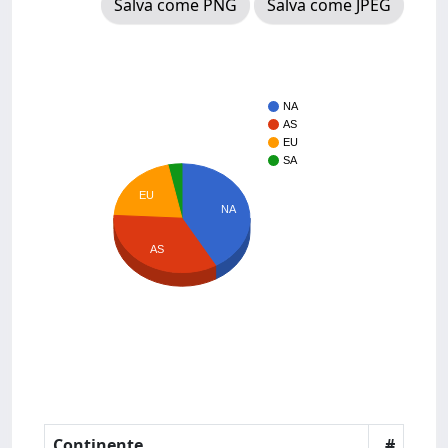
Salva come PNG
Salva come JPEG
NA
AS
EU
SA
EU
NA
AS
Continente
#