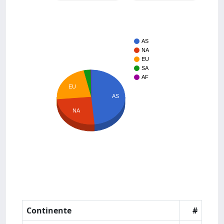
AS
NA
EU
SA
AF
EU
AS
NA
Continente
#