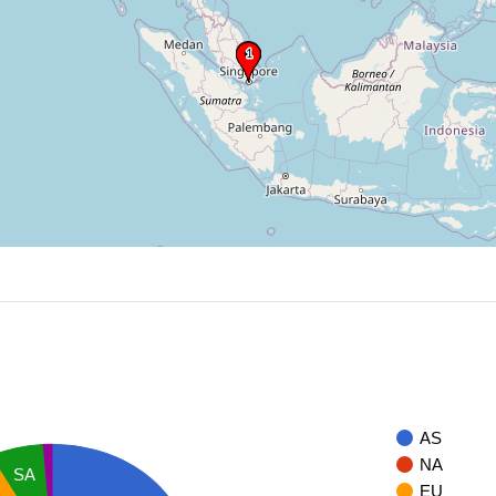
AS
NA
SA
EU