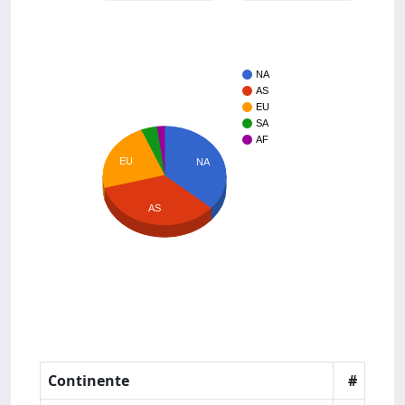
NA
AS
EU
SA
AF
EU
NA
AS
Continente
#