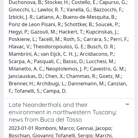
Duchonova, B.; Stocker, H.; Costello, E.; Capurso, G.;
Ginocchi, L.; Lawlor, R. T.; Vanella, G.; Bazzocchi, F.;
Izbicki, J. R.; Latiano, A.; Bueno-de-Mesquita, B.;
Ponz de Leon Pisani, R.; Schottker, B.; Soucek, P.;
Hegyi, P.; Gazouli, M.; Hackert, T.; Kupcinskas, J.;
Poskiene, L.; Tacelli, M.; Roth, S.; Carrara, S.; Perri, F.;
Hlavac, V.; Theodoropoulos, G. E.; Busch, O. R.;
Mambrini, A.; van Eijck, C. H. J.; Arcidiacono, P.;
Scarpa, A.; Pasquali, C.; Basso, D.; Lucchesi, M.;
Milanetto, A. C.; Neoptolemos, J. P.; Cavestro, G. M.;
Janciauskas, D.; Chen, X.; Chammas, R.; Goetz, M.;
Brenner, H.; Archibugi, L.; Dannemann, M.; Canzian,
F.; Tofanelli, S.; Campa, D.
Late Neanderthals and their
environment in northwestern Tuscany:
news from Buca del Tasso
2023-01-01 Romboni, Marco; Gennai, Jacopo;
Boschian, Giovanni; Tofanelli, Sergio; Marchi,