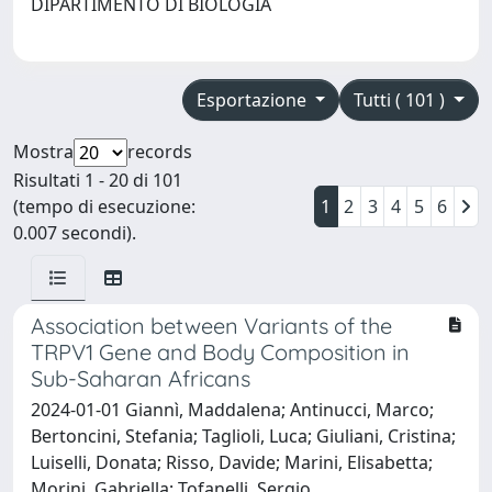
DIPARTIMENTO DI BIOLOGIA
Esportazione
Tutti ( 101 )
Mostra
records
Risultati 1 - 20 di 101
(tempo di esecuzione:
1
2
3
4
5
6
0.007 secondi).
Association between Variants of the
TRPV1 Gene and Body Composition in
Sub-Saharan Africans
2024-01-01 Giannì, Maddalena; Antinucci, Marco;
Bertoncini, Stefania; Taglioli, Luca; Giuliani, Cristina;
Luiselli, Donata; Risso, Davide; Marini, Elisabetta;
Morini, Gabriella; Tofanelli, Sergio