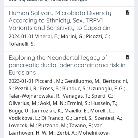
Human Salivary Microbiota Diversity
According to Ethnicity, Sex, TRPV1
Variants and Sensitivity to Capsaicin
2024-01-01 Vinerbi, E.; Morini, G.; Picozzi, C.;
Tofanelli, S.
Exploring the Neandertal legacy of
pancreatic ductal adenocarcinoma risk in
Eurasians
2023-01-01 Piccardi, M.; Gentiluomo, M.; Bertoncini,
S.; Pezzilli, R.; Eross, B.; Bunduc, S.; Uzunoglu, F. G.;
Talar-Wojnarowska, R.; Vanagas, T.; Sperti, C.;
Oliverius, M.; Aoki, M. N.; Ermini, S.; Hussein, T.;
Boggi, U.; Jamroziak, K.; Maiello, E.; Morelli, L.;
Vodickova, L.; Di Franco, G.; Landi, S.; Szentesi, A.;
Lovecek, M.; Puzzono, M.; Tavano, F.; van
Laarhoven, H. W. M.; Zerbi, A.; Mohelnikova-