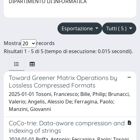
DIPARTIMENTO DI INFORMATICA
Esportazione
Tutti ( 5 )
Mostra
records
Risultati 1 - 5 di 5 (tempo di esecuzione: 0.015 secondi).
Toward Greener Matrix Operations by
Lossless Compressed Formats
2025-01-01 Tosoni, Francesco; Bille, Philip; Brunacci,
Valerio; Angelis, Alessio De; Ferragina, Paolo;
Manzini, Giovanni
CoCo-trie: Data-aware compression and
indexing of strings
2024-01-01 Boffa, Antonio; Ferragina, Paolo; Tosoni,