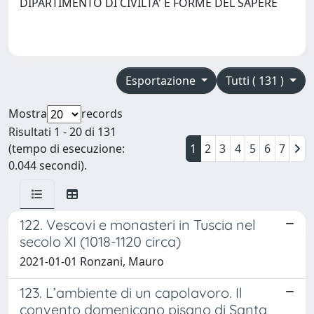
DIPARTIMENTO DI CIVILTA' E FORME DEL SAPERE
Esportazione
Tutti ( 131 )
Mostra
records
Risultati 1 - 20 di 131
(tempo di esecuzione:
1
2
3
4
5
6
7
0.044 secondi).
122. Vescovi e monasteri in Tuscia nel
secolo XI (1018-1120 circa)
2021-01-01 Ronzani, Mauro
123. L’ambiente di un capolavoro. Il
convento domenicano pisano di Santa