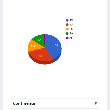
AS
NA
EU
SA
AF
SA
AS
EU
NA
Continente
#