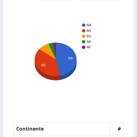
NA
AS
EU
SA
AF
NA
AS
Continente
#