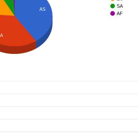
SA
AS
AF
A