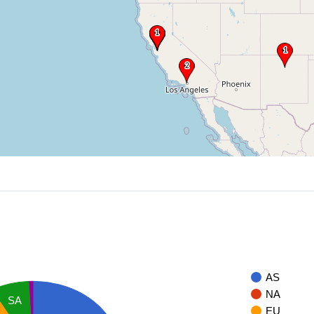
AS
NA
SA
EU