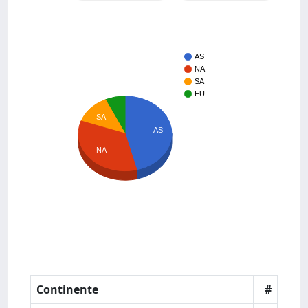
AS
NA
SA
EU
SA
AS
NA
Continente
#