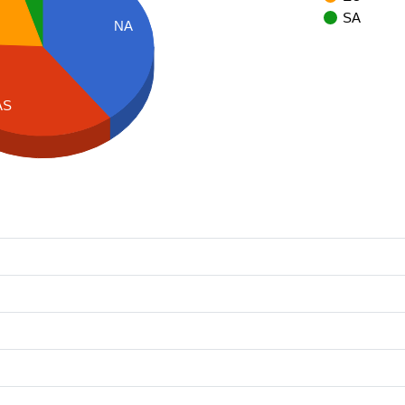
SA
NA
AS