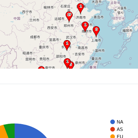
NA
AS
EU