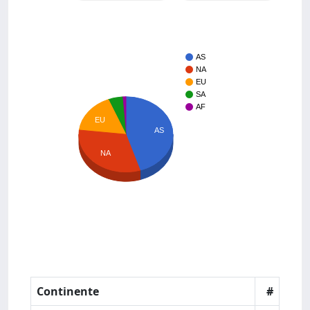
AS
NA
EU
SA
AF
EU
AS
NA
Continente
#