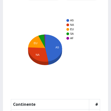
AS
NA
EU
SA
AF
EU
AS
NA
Continente
#