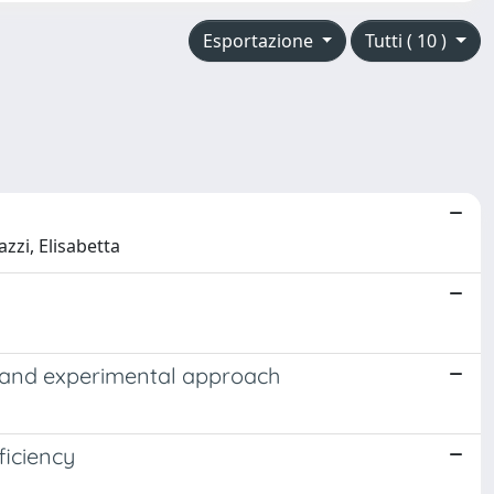
Esportazione
Tutti ( 10 )
zzi, Elisabetta
l and experimental approach
ficiency