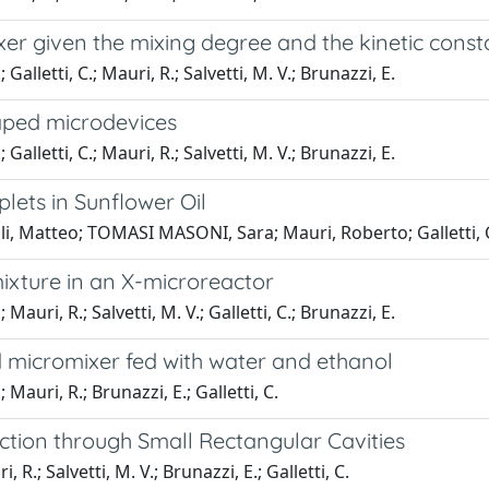
ixer given the mixing degree and the kinetic const
alletti, C.; Mauri, R.; Salvetti, M. V.; Brunazzi, E.
aped microdevices
alletti, C.; Mauri, R.; Salvetti, M. V.; Brunazzi, E.
lets in Sunflower Oil
oli, Matteo; TOMASI MASONI, Sara; Mauri, Roberto; Galletti, 
mixture in an X-microreactor
auri, R.; Salvetti, M. V.; Galletti, C.; Brunazzi, E.
d micromixer fed with water and ethanol
Mauri, R.; Brunazzi, E.; Galletti, C.
tion through Small Rectangular Cavities
 R.; Salvetti, M. V.; Brunazzi, E.; Galletti, C.