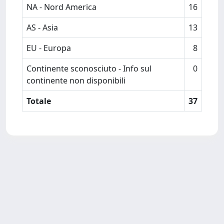
NA - Nord America
16
AS - Asia
13
EU - Europa
8
Continente sconosciuto - Info sul
0
continente non disponibili
Totale
37
Powered by
IRIS
-
about IRIS
-
Utilizzo dei cookie
Copyright © 2026