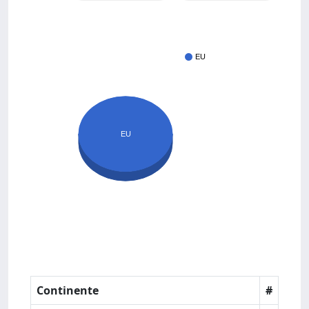
EU
EU
Continente
#