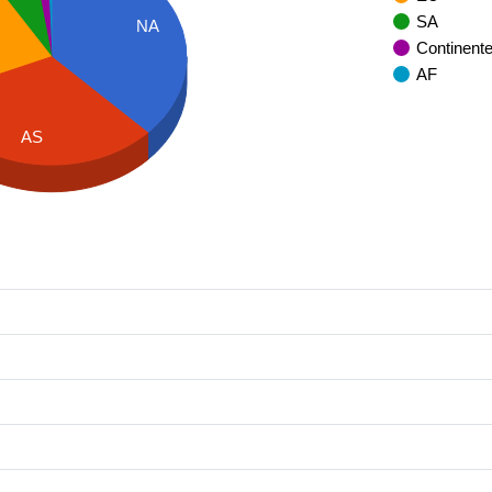
SA
NA
Continent
AF
AS