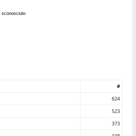
e sconosciuto
#
624
523
373