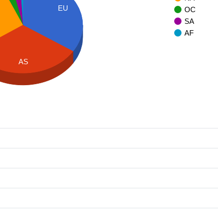
EU
OC
SA
AF
AS