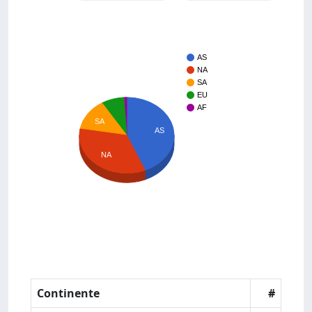
AS
NA
SA
EU
AF
SA
AS
NA
Continente
#