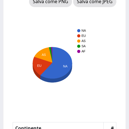
Salva come PNG
Salva come JPEG
NA
EU
AS
SA
AF
AS
EU
NA
Continente
#